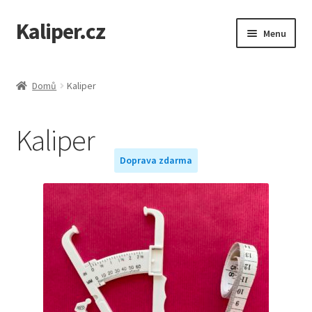
Kaliper.cz
Přeskočit
Přejít
Menu
na
k
navigaci
obsahu
webu
Domů
Kaliper
Kaliper
Doprava zdarma