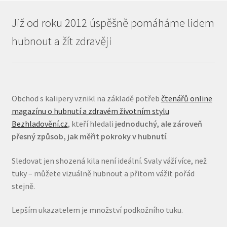
Již od roku 2012 úspěšně pomáháme lidem
hubnout a žít zdravěji
Obchod s kalipery vznikl na základě potřeb
čtenářů online
magazínu o hubnutí a zdravém životním stylu
Bezhladovění.cz
, kteří hledali
jednoduchý, ale zároveň
přesný způsob, jak měřit pokroky v hubnutí
.
Sledovat jen shozená kila není ideální. Svaly váží více, než
tuky – můžete vizuálně hubnout a přitom vážit pořád
stejně.
Lepším ukazatelem je množství podkožního tuku.