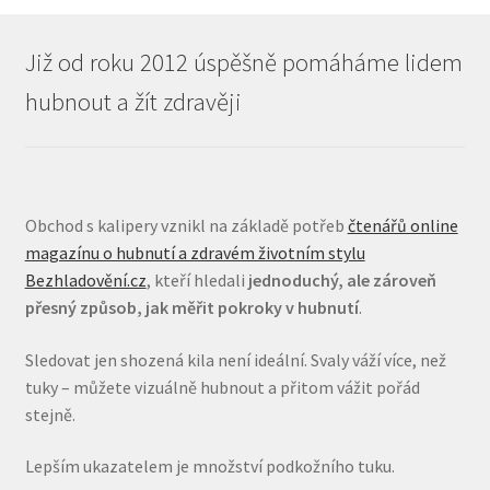
Již od roku 2012 úspěšně pomáháme lidem
hubnout a žít zdravěji
Obchod s kalipery vznikl na základě potřeb
čtenářů online
magazínu o hubnutí a zdravém životním stylu
Bezhladovění.cz
, kteří hledali
jednoduchý, ale zároveň
přesný způsob, jak měřit pokroky v hubnutí
.
Sledovat jen shozená kila není ideální. Svaly váží více, než
tuky – můžete vizuálně hubnout a přitom vážit pořád
stejně.
Lepším ukazatelem je množství podkožního tuku.