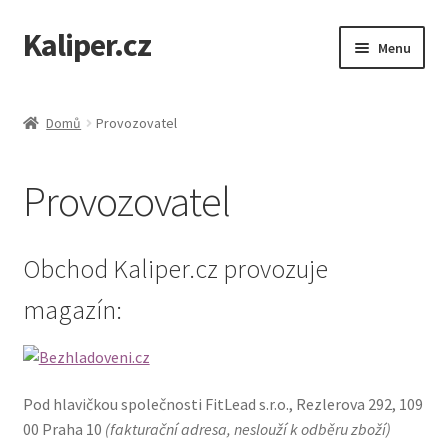
Kaliper.cz
Přeskočit
Přejít
Menu
na
k
navigaci
obsahu
webu
Domů
Provozovatel
Provozovatel
Obchod Kaliper.cz provozuje
magazín:
Pod hlavičkou společnosti FitLead s.r.o., Rezlerova 292, 109
00 Praha 10
(fakturační adresa, neslouží k odběru zboží)